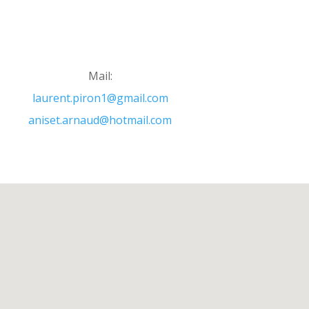
Mail:
laurent.piron1@gmail.com
aniset.arnaud@hotmail.com